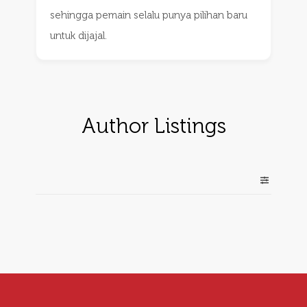
sehingga pemain selalu punya pilihan baru
untuk dijajal.
Author Listings