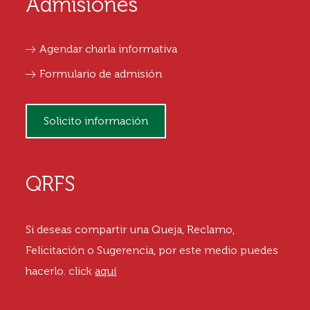
Admisiones
Agendar charla informativa
Formulario de admisión
Solicito información
QRFS
Si deseas compartir una Queja, Reclamo,
Felicitación o Sugerencia, por este medio puedes
hacerlo.
click
aquí