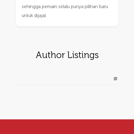
sehingga pemain selalu punya pilihan baru
untuk dijajal.
Author Listings