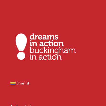
Spanish