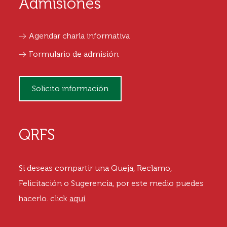
Admisiones
Agendar charla informativa
Formulario de admisión
Solicito información
QRFS
Si deseas compartir una Queja, Reclamo,
Felicitación o Sugerencia, por este medio puedes
hacerlo.
click
aquí