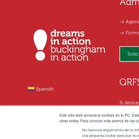
Adm
Agend
Formu
Soli
QRF
Spanish
Si desea
Reclamo,
Este sitio web almacena cookies en tu PC. Esta
otras redes. Para conocer más acerca de las coo
por este
click
aqu
No haremos seguimiento de tu infor
una pequeña cookie para que no se 