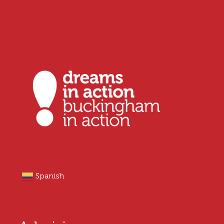
Spanish