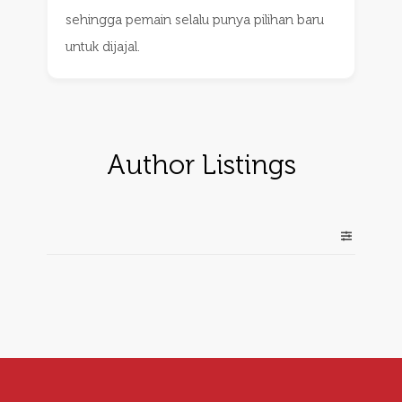
sehingga pemain selalu punya pilihan baru
untuk dijajal.
Author Listings