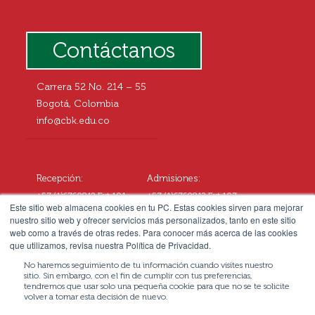
Contáctanos
Carrera 52 No. 214 – 55
Bogotá, Colombia
info@cbk.edu.co
Recepción:
Admisiones:
+57 (1)6760812 Ext.101
+57 (1)6760812 Ext.107
Este sitio web almacena cookies en tu PC. Estas cookies sirven para mejorar
+57 3057677108
+57 3102545414
nuestro sitio web y ofrecer servicios más personalizados, tanto en este sitio
web como a través de otras redes. Para conocer más acerca de las cookies
que utilizamos, revisa nuestra Política de Privacidad.
No haremos seguimiento de tu información cuando visites nuestro
sitio. Sin embargo, con el fin de cumplir con tus preferencias,
tendremos que usar solo una pequeña cookie para que no se te solicite
volver a tomar esta decisión de nuevo.