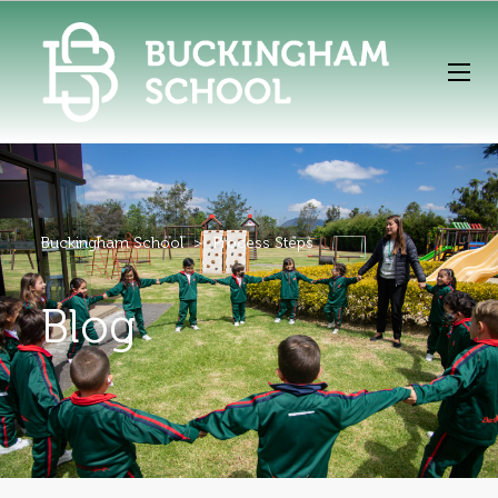
Buckingham School
>
Process Steps
Blog