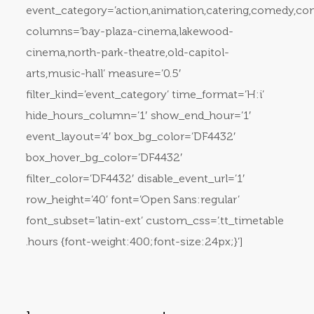
event_category=’action,animation,catering,comedy,conce
columns=’bay-plaza-cinema,lakewood-
cinema,north-park-theatre,old-capitol-
arts,music-hall’ measure=’0.5′
filter_kind=’event_category’ time_format=’H:i’
hide_hours_column=’1′ show_end_hour=’1′
event_layout=’4′ box_bg_color=’DF4432′
box_hover_bg_color=’DF4432′
filter_color=’DF4432′ disable_event_url=’1′
row_height=’40’ font=’Open Sans:regular’
font_subset=’latin-ext’ custom_css=’.tt_timetable
.hours {font-weight:400;font-size:24px;}’]