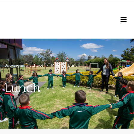
Buckingham School
>
Meal
>
Lunch
Lunch