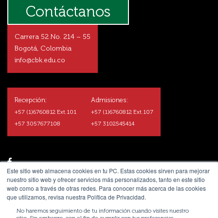
Contáctanos
Carrera 52 No. 214 – 55
Bogotá, Colombia
info@cbk.edu.co
Recepción:
Admisiones:
+57 (1)6760812 Ext.101
+57 (1)6760812 Ext.107
+57 3057677108
+57 3102545414
Este sitio web almacena cookies en tu PC. Estas cookies sirven para mejorar
nuestro sitio web y ofrecer servicios más personalizados, tanto en este sitio
web como a través de otras redes. Para conocer más acerca de las cookies
que utilizamos, revisa nuestra Política de Privacidad.
No haremos seguimiento de tu información cuando visites nuestro