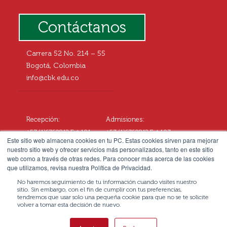
Contáctanos
Carrera 52 No. 214 – 55
Bogotá, Colombia
info@cbk.edu.co
Recepción:
Admisiones:
+57 (1)6760812 Ext.101
+57 (1)6760812 Ext.107
Este sitio web almacena cookies en tu PC. Estas cookies sirven para mejorar
+57 3057677108
+57 3102545414
nuestro sitio web y ofrecer servicios más personalizados, tanto en este sitio
web como a través de otras redes. Para conocer más acerca de las cookies
que utilizamos, revisa nuestra Política de Privacidad.
No haremos seguimiento de tu información cuando visites nuestro
sitio. Sin embargo, con el fin de cumplir con tus preferencias,
tendremos que usar solo una pequeña cookie para que no se te solicite
volver a tomar esta decisión de nuevo.