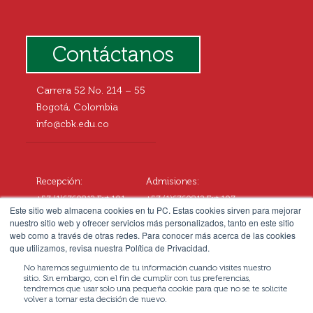
Contáctanos
Carrera 52 No. 214 – 55
Bogotá, Colombia
info@cbk.edu.co
Recepción:
Admisiones:
+57 (1)6760812 Ext.101
+57 (1)6760812 Ext.107
Este sitio web almacena cookies en tu PC. Estas cookies sirven para mejorar
+57 3057677108
+57 3102545414
nuestro sitio web y ofrecer servicios más personalizados, tanto en este sitio
web como a través de otras redes. Para conocer más acerca de las cookies
que utilizamos, revisa nuestra Política de Privacidad.
No haremos seguimiento de tu información cuando visites nuestro
sitio. Sin embargo, con el fin de cumplir con tus preferencias,
tendremos que usar solo una pequeña cookie para que no se te solicite
volver a tomar esta decisión de nuevo.