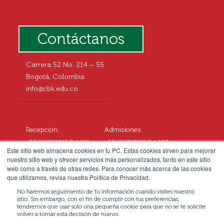
Contáctanos
Carrera 52 No. 214 – 55
Bogotá, Colombia
info@cbk.edu.co
Recepción:
Admisiones:
+57 (1)6760812 Ext.101
+57 (1)6760812 Ext.107
Este sitio web almacena cookies en tu PC. Estas cookies sirven para mejorar
+57 3057677108
+57 3102545414
nuestro sitio web y ofrecer servicios más personalizados, tanto en este sitio
web como a través de otras redes. Para conocer más acerca de las cookies
que utilizamos, revisa nuestra Política de Privacidad.
No haremos seguimiento de tu información cuando visites nuestro
sitio. Sin embargo, con el fin de cumplir con tus preferencias,
tendremos que usar solo una pequeña cookie para que no se te solicite
volver a tomar esta decisión de nuevo.