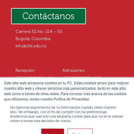
Contáctanos
Carrera 52 No. 214 – 55
Bogotá, Colombia
info@cbk.edu.co
Recepción:
Admisiones:
+57 (1)6760812 Ext.101
+57 (1)6760812 Ext.107
Este sitio web almacena cookies en tu PC. Estas cookies sirven para mejorar
+57 3057677108
+57 3102545414
nuestro sitio web y ofrecer servicios más personalizados, tanto en este sitio
web como a través de otras redes. Para conocer más acerca de las cookies
que utilizamos, revisa nuestra Política de Privacidad.
No haremos seguimiento de tu información cuando visites nuestro
sitio. Sin embargo, con el fin de cumplir con tus preferencias,
tendremos que usar solo una pequeña cookie para que no se te solicite
volver a tomar esta decisión de nuevo.