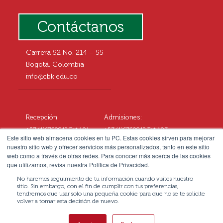
Contáctanos
Carrera 52 No. 214 – 55
Bogotá, Colombia
info@cbk.edu.co
Recepción:
Admisiones:
+57 (1)6760812 Ext.101
+57 (1)6760812 Ext.107
Este sitio web almacena cookies en tu PC. Estas cookies sirven para mejorar
+57 3057677108
+57 3102545414
nuestro sitio web y ofrecer servicios más personalizados, tanto en este sitio
web como a través de otras redes. Para conocer más acerca de las cookies
que utilizamos, revisa nuestra Política de Privacidad.
No haremos seguimiento de tu información cuando visites nuestro
sitio. Sin embargo, con el fin de cumplir con tus preferencias,
tendremos que usar solo una pequeña cookie para que no se te solicite
volver a tomar esta decisión de nuevo.