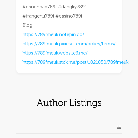
#dangnhap789f #dangky789f
#trangchu789f #casino789f
Blog
https://789fmeuk.notepin.co/
https://789fmeuk.pixieset.com/policy/terms/
https://789fmeuk.website3.me/
https://789fmeuk.stck.me/post/1821050/789fmeuk
Author Listings