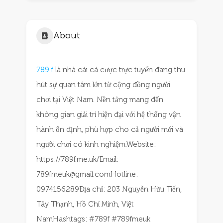
About
789 f
là nhà cái cá cược trực tuyến đang thu
hút sự quan tâm lớn từ cộng đồng người
chơi tại Việt Nam. Nền tảng mang đến
không gian giải trí hiện đại với hệ thống vận
hành ổn định, phù hợp cho cả người mới và
người chơi có kinh nghiệm.Website:
https://789f.me.uk/Email:
789fmeuk@gmail.comHotline:
0974156289Địa chỉ: 203 Nguyễn Hữu Tiến,
Tây Thạnh, Hồ Chí Minh, Việt
NamHashtags: #789f #789fmeuk