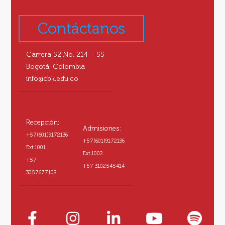
Contáctanos
Carrera 52 No. 214 – 55
Bogotá, Colombia
info@cbk.edu.co
Recepción:
Admisiones:
+57(601)9172136
+57(601)9172136
Ext.1001
Ext.1002
+57
+57 3102545414
3057677108